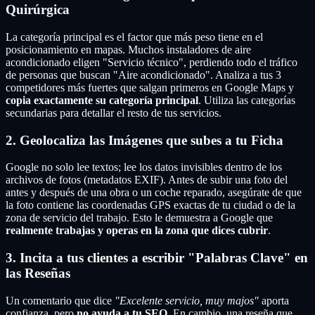
Quirúrgica
La categoría principal es el factor que más peso tiene en el
posicionamiento en mapas. Muchos instaladores de aire
acondicionado eligen "Servicio técnico", perdiendo todo el tráfico
de personas que buscan "Aire acondicionado". Analiza a tus 3
competidores más fuertes que salgan primeros en Google Maps y
copia exactamente su categoría principal
. Utiliza las categorías
secundarias para detallar el resto de tus servicios.
2. Geolocaliza las Imágenes que subes a tu Ficha
Google no solo lee textos; lee los datos invisibles dentro de los
archivos de fotos (metadatos EXIF). Antes de subir una foto del
antes y después de una obra o un coche reparado, asegúrate de que
la foto contiene las coordenadas GPS exactas de tu ciudad o de la
zona de servicio del trabajo. Esto le demuestra a Google que
realmente trabajas y operas en la zona que dices cubrir
.
3. Incita a tus clientes a escribir "Palabras Clave" en
las Reseñas
Un comentario que dice
"Excelente servicio, muy majos"
aporta
confianza, pero
no ayuda a tu SEO
. En cambio, una reseña que